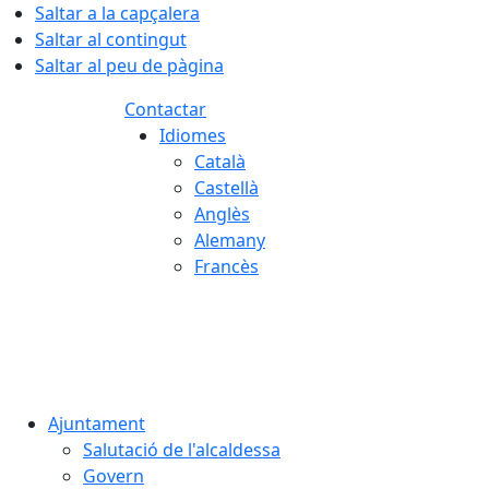
Saltar a la capçalera
Saltar al contingut
Saltar al peu de pàgina
Contactar
Idiomes
Català
Castellà
Anglès
Alemany
Francès
06.08.2026 | 03:05
Ajuntament
Salutació de l'alcaldessa
Govern