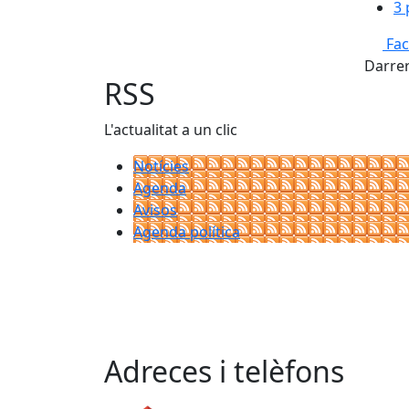
3 
Fa
Darrer
RSS
L'actualitat a un clic
Notícies
Agenda
Avisos
Agenda política
Adreces i telèfons