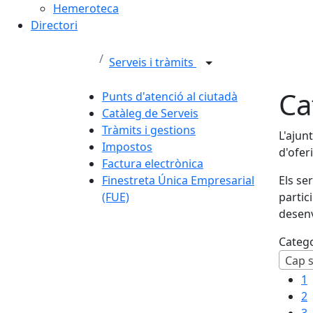
Hemeroteca
Directori
Serveis i tràmits
Ca
Punts d'atenció al ciutadà
Catàleg de Serveis
Tràmits i gestions
L'ajun
Impostos
d'ofer
Factura electrònica
Finestreta Única Empresarial
Els se
(FUE)
partic
desenv
Categ
Cap s
1
2