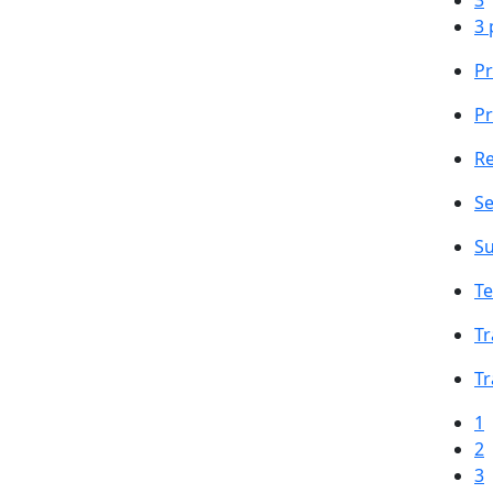
3
3 
Pr
Pr
Re
Se
Su
Te
Tr
Tr
1
2
3