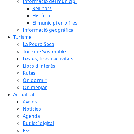
Informació del municipi
Rellinars
Història
El municipi en xifres
Informació geogràfica
Turisme
La Pedra Seca
Turisme Sostenible
Festes, fires i activitats
Llocs d'interès
Rutes
On dormir
On menjar
Actualitat
Avisos
Notícies
Agenda
Butlletí digital
Rss