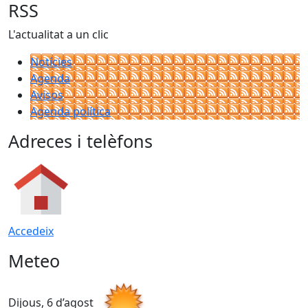
RSS
L'actualitat a un clic
Notícies
Agenda
Avisos
Agenda política
Adreces i telèfons
Accedeix
Meteo
Dijous, 6 d’agost
D