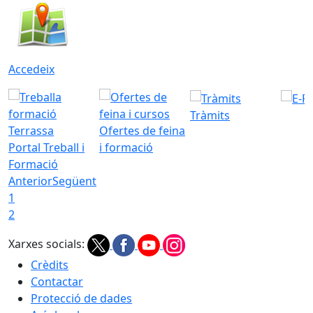
Accedeix
Tràmits
Ofertes de feina
Portal Treball i
i formació
Formació
Anterior
Següent
1
2
Xarxes socials:
Crèdits
Contactar
Protecció de dades