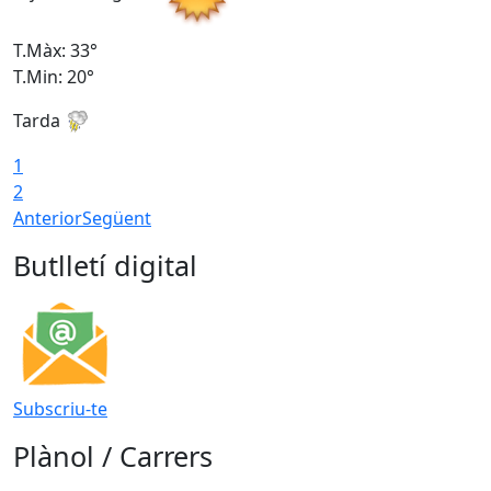
T.Màx: 33°
T
T.Min: 20°
T
Tarda
1
2
Anterior
Següent
Butlletí digital
Subscriu-te
Plànol / Carrers