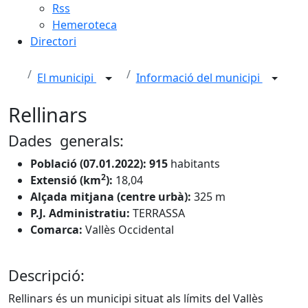
Rss
Hemeroteca
Directori
El municipi
Informació del municipi
Rellinars
Dades generals:
Població (07.01.2022): 915
habitants
2
Extensió (km
):
18,04
Alçada mitjana (centre urbà):
325 m
P.J. Administratiu:
TERRASSA
Comarca:
Vallès Occidental
Descripció:
Rellinars és un municipi situat als límits del Vallès