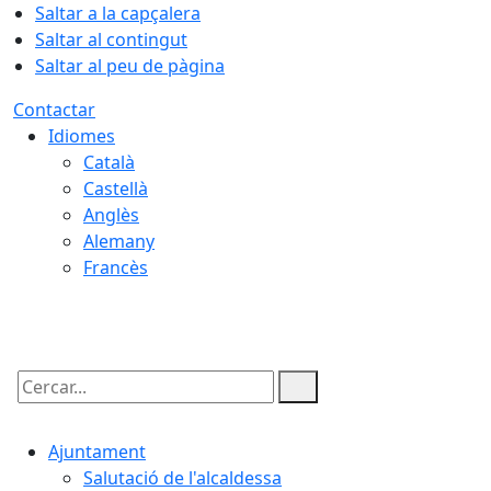
Saltar a la capçalera
Saltar al contingut
Saltar al peu de pàgina
Contactar
Idiomes
Català
Castellà
Anglès
Alemany
Francès
06.08.2026 | 11:08
Cercar:
Ajuntament
Salutació de l'alcaldessa