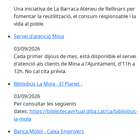
Una iniciativa de La Barraca Ateneu de Rellinars per
fomentar la reutilització, el consum responsable i la
vida al poble.
Servei d'atenció Mina
Servei d'atenció Mina
03/09/2026
Cada primer dijous de mes, està disponible el servei
d'atenció als clients de Mina a l'Ajuntament, d'11h a
12h. No cal cita prèvia.
Bibliobús La Mola - El Planet -
Bibliobús La Mola - El Planet -
03/09/2026
Per consultar les següents
dates:
https://bibliotecavirtual.diba.cat/ca/bibliobus-
la-mola
Banca Mòbil - Caixa Enginyers
Banca Mòbil - Caixa Enginyers