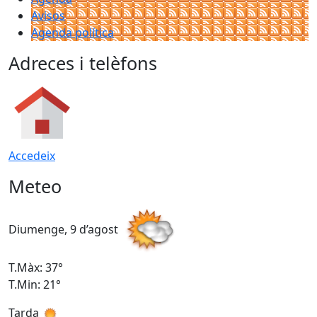
Avisos
Agenda política
Adreces i telèfons
Accedeix
Meteo
Diumenge, 9 d’agost
D
T.Màx: 37°
T
T.Min: 21°
T
Tarda
T