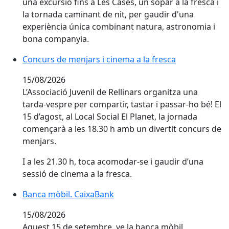
una excursió fins a Les Cases, un sopar a la fresca i
la tornada caminant de nit, per gaudir d'una
experiència única combinant natura, astronomia i
bona companyia.
Concurs de menjars i cinema a la fresca
Concurs de menjars i cinema a la fresca
15/08/2026
L’Associació Juvenil de Rellinars organitza una
tarda-vespre per compartir, tastar i passar-ho bé! El
15 d’agost, al Local Social El Planet, la jornada
començarà a les 18.30 h amb un divertit concurs de
menjars.
I a les 21.30 h, toca acomodar-se i gaudir d’una
sessió de cinema a la fresca.
Banca mòbil. CaixaBank
Banca mòbil. CaixaBank
15/08/2026
Aquest 15 de setembre, ve la banca mòbil