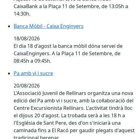
CaixaBank a la Plaça 11 de Setembre, de 13:05h a
14:30h.
Banca Mòbil - Caixa Enginyers
Banca Mòbil - Caixa Enginyers
18/08/2026
El dia 18 d'agost la banca mòbil dóna servei de
CaixaEnginyers. A la Plaça 11 de Setembre, de
08:45h a 09:45h.
Pa amb vi i sucre
Pa amb vi i sucre
20/08/2026
L'Associació Juvenil de Rellinars organitza una nova
edició del Pa amb vi i sucre, amb la col·laboració del
Centre Excursionista Rellinars. L'activitat tindrà lloc
el dijous 20 d'agost. La trobada serà a les 18 h a
l'Església de Sant Pere, des d'on s'iniciarà una
caminada fins a El Racó per gaudir plegats d'aquest
tradicional berenar.