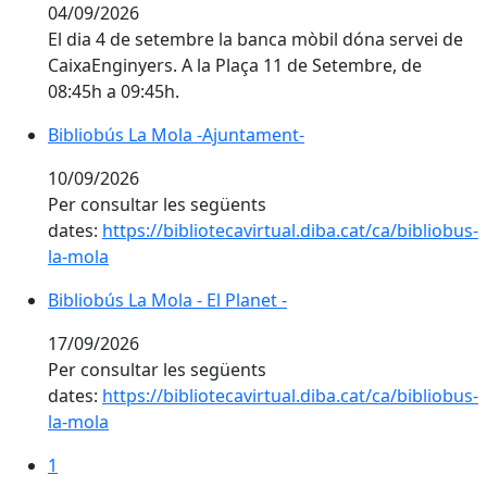
04/09/2026
El dia 4 de setembre la banca mòbil dóna servei de
CaixaEnginyers. A la Plaça 11 de Setembre, de
08:45h a 09:45h.
Bibliobús La Mola -Ajuntament-
Bibliobús La Mola -Ajuntament-
10/09/2026
Per consultar les següents
dates:
https://bibliotecavirtual.diba.cat/ca/bibliobus-
la-mola
Bibliobús La Mola - El Planet -
Bibliobús La Mola - El Planet -
17/09/2026
Per consultar les següents
dates:
https://bibliotecavirtual.diba.cat/ca/bibliobus-
la-mola
1