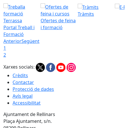
Tràmits
Ofertes de feina
Portal Treball i
i formació
Formació
Anterior
Següent
1
2
Xarxes socials:
Crèdits
Contactar
Protecció de dades
Avís legal
Accessibilitat
Ajuntament de Rellinars
Plaça Ajuntament, s/n.
08299 Rellinars