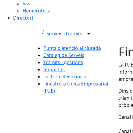
Rss
Hemeroteca
Directori
Serveis i tràmits
Fi
Punts d'atenció al ciutadà
Catàleg de Serveis
Tràmits i gestions
La FUE
Impostos
inform
Factura electrònica
empre
Finestreta Única Empresarial
(FUE)
Dins d
tràmit
pròpia
Canal
Canal 