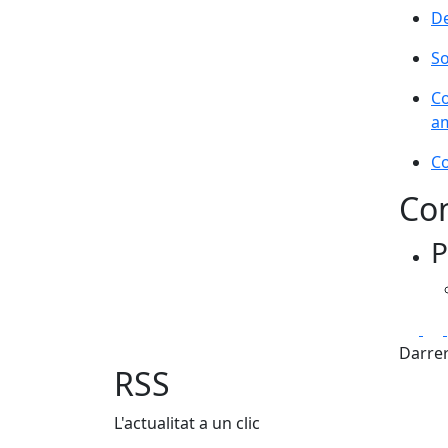
De
So
Co
a
Co
Con
P
Fa
Darrer
RSS
L'actualitat a un clic