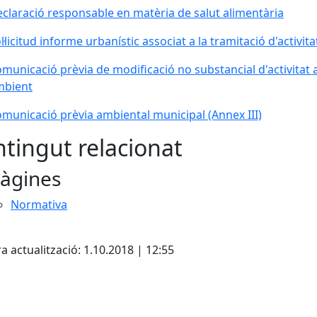
claració responsable en matèria de salut alimentària
l·licitud informe urbanístic associat a la tramitació d'activita
municació prèvia de modificació no substancial d'activitat
mbient
municació prèvia ambiental municipal (Annex III)
tingut relacionat
àgines
Normativa
cebook
X
Pdf
a actualització: 1.10.2018 | 12:55