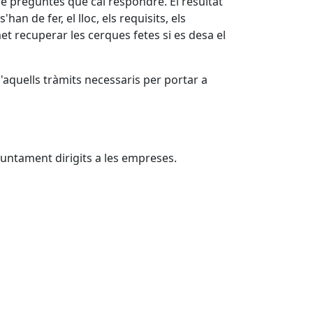
ó de preguntes que cal respondre. El resultat
an de fer, el lloc, els requisits, els
t recuperar les cerques fetes si es desa el
'aquells tràmits necessaris per portar a
Ajuntament dirigits a les empreses.