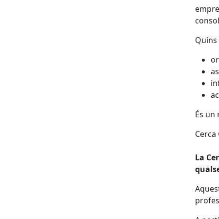
empren
consol
Quins 
or
as
in
ac
És un 
Cerca 
La Cer
quals
Aquest
profes