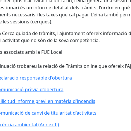
ir del tipus d'activitat i la ubicació, l'eina genera una sessi
stionari és un informe detallat dels tràmits, l'ordre en què s'h
nts necessaris i les taxes que cal pagar. L'eina també perme
e les sessions (cerques).
 Cerca guiada de tràmits, l'ajuntament ofereix informació d
l'activitat que no són de la seva competència.
s associats amb la FUE Local
inuació trobareu la relació de Tràmits online que ofereix l'
claració responsable d'obertura
municació prèvia d'obertura
l·licitud informe previ en matèria d'incendis
municació de canvi de titularitat d'activitats
icència ambiental (Annex II)