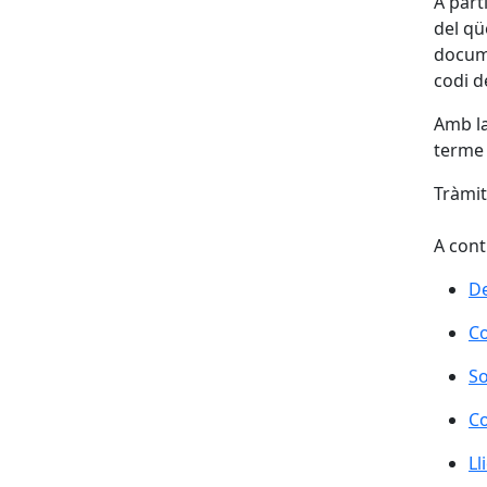
A part
del qüe
docume
codi d
Amb la
terme 
Tràmit
A cont
De
Co
So
Co
Ll