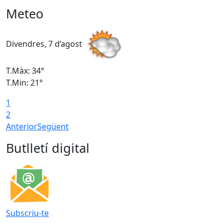
Meteo
Divendres, 7 d’agost
D
T.Màx: 34°
T
T.Min: 21°
T
1
T
2
Anterior
Següent
Butlletí digital
Subscriu-te