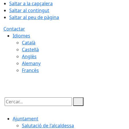
Saltar a la capçalera
Saltar al contingut
Saltar al peu de pàgina
Contactar
Idiomes
Català
Castellà
Anglès
Alemany
Francès
07.08.2026 | 01:28
Cercar:
Ajuntament
Salutació de l'alcaldessa