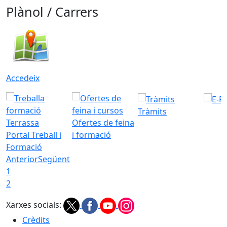
Plànol / Carrers
Accedeix
Tràmits
Ofertes de feina
Portal Treball i
i formació
Formació
Anterior
Següent
1
2
Xarxes socials:
Crèdits