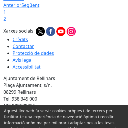
Anterior
Següent
1
2
Xarxes socials:
Crèdits
Contactar
Protecció de dades
Avís legal
Accessibilitat
Ajuntament de Rellinars
Plaça Ajuntament, s/n.
08299 Rellinars
Tel. 938 345 000
NIF P0817800F
Aquest lloc web fa servir cookies pròpies i de tercers per
Amb la col·laboració de:
facilitar-te una experiència de navegació òptima i recollir
informació anònima per millorar i adaptar-nos a les teves