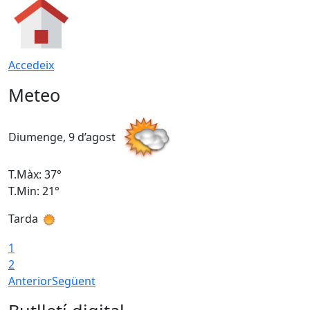
Accedeix
Meteo
Diumenge, 9 d’agost
D
T.Màx: 37°
T
T.Min: 21°
T
Tarda
T
1
2
Anterior
Següent