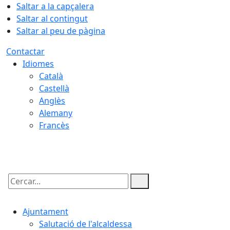
Saltar a la capçalera
Saltar al contingut
Saltar al peu de pàgina
Contactar
Idiomes
Català
Castellà
Anglès
Alemany
Francès
07.08.2026 | 03:55
Cercar:
Ajuntament
Salutació de l'alcaldessa