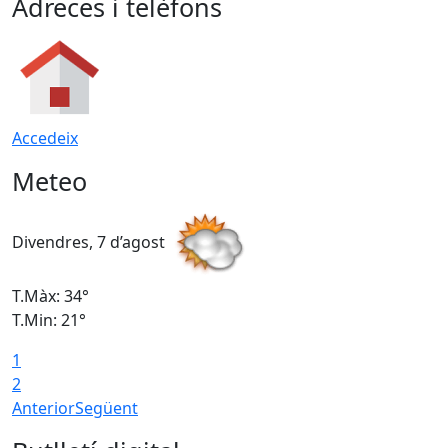
Adreces i telèfons
Accedeix
Meteo
Divendres, 7 d’agost
D
T.Màx: 34°
T
T.Min: 21°
T
1
T
2
Anterior
Següent