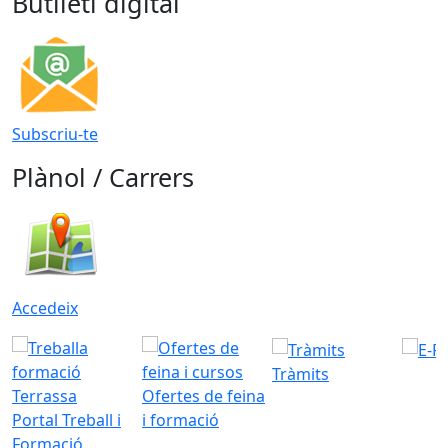
Butlletí digital
Subscriu-te
Plànol / Carrers
Accedeix
Tràmits
Ofertes de feina
Portal Treball i
i formació
Formació