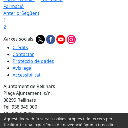
Formació
Anterior
Següent
1
2
Xarxes socials:
Crèdits
Contactar
Protecció de dades
Avís legal
Accessibilitat
Ajuntament de Rellinars
Plaça Ajuntament, s/n.
08299 Rellinars
Tel. 938 345 000
NIF P0817800F
Aquest lloc web fa servir cookies pròpies i de tercers per
Amb la col·laboració de:
facilitar-te una experiència de navegació òptima i recollir