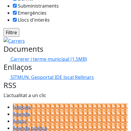
Subministraments
Emergències
Llocs d'interès
Carrers
Documents
Carrerer i terme municipal
(1.5MB)
Enllaços
SITMUN. Geoportal IDE local Rellinars
RSS
L'actualitat a un clic
Notícies
Agenda
Avisos
Agenda política