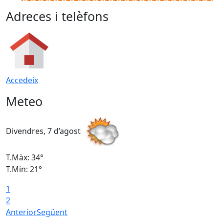
Adreces i telèfons
Accedeix
Meteo
Divendres, 7 d’agost
D
T.Màx: 34°
T
T.Min: 21°
T
1
T
2
Anterior
Següent