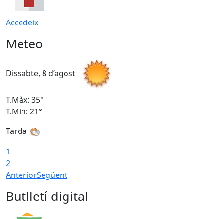
Accedeix
Meteo
Dissabte, 8 d’agost
D
T.Màx: 35°
T
T.Min: 21°
T
Tarda
1
2
Anterior
Següent
Butlletí digital