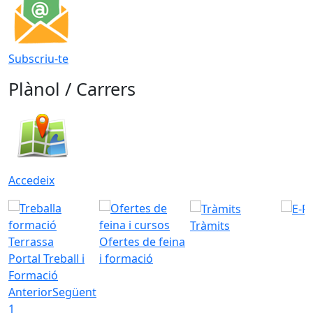
Subscriu-te
Plànol / Carrers
Accedeix
Tràmits
Ofertes de feina
Portal Treball i
i formació
Formació
Anterior
Següent
1