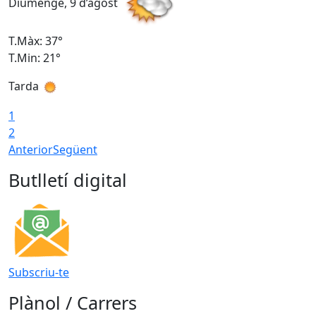
Diumenge, 9 d’agost
D
T.Màx: 37°
T
T.Min: 21°
T
Tarda
T
1
2
Anterior
Següent
Butlletí digital
Subscriu-te
Plànol / Carrers