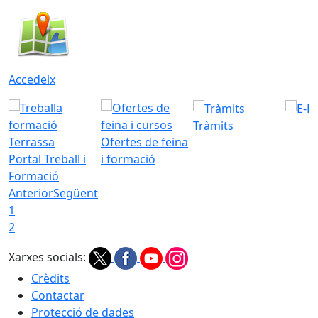
Accedeix
Tràmits
Ofertes de feina
Portal Treball i
i formació
Formació
Anterior
Següent
1
2
Xarxes socials:
Crèdits
Contactar
Protecció de dades