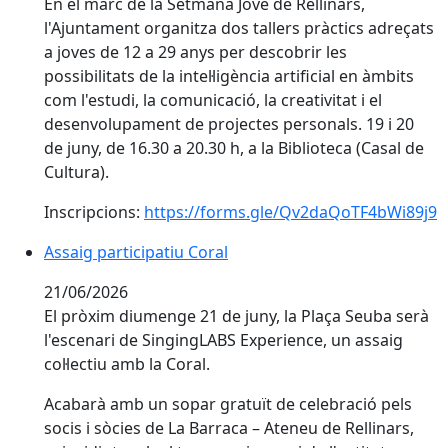
En el marc de la Setmana Jove de Rellinars,
l'Ajuntament organitza dos tallers pràctics adreçats
a joves de 12 a 29 anys per descobrir les
possibilitats de la intel·ligència artificial en àmbits
com l'estudi, la comunicació, la creativitat i el
desenvolupament de projectes personals. 19 i 20
de juny, de 16.30 a 20.30 h, a la Biblioteca (Casal de
Cultura).
Inscripcions:
https://forms.gle/Qv2daQoTF4bWi89j9
Assaig participatiu Coral
Assaig participatiu Coral
21/06/2026
El pròxim diumenge 21 de juny, la Plaça Seuba serà
l'escenari de SingingLABS Experience, un assaig
col·lectiu amb la Coral.
Acabarà amb un sopar gratuït de celebració pels
socis i sòcies de La Barraca – Ateneu de Rellinars,