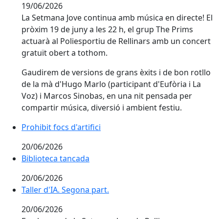
19/06/2026
La Setmana Jove continua amb música en directe! El
pròxim 19 de juny a les 22 h, el grup The Prims
actuarà al Poliesportiu de Rellinars amb un concert
gratuït obert a tothom.
Gaudirem de versions de grans èxits i de bon rotllo
de la mà d'Hugo Marlo (participant d'Eufòria i La
Voz) i Marcos Sinobas, en una nit pensada per
compartir música, diversió i ambient festiu.
Prohibit focs d'artifici
Prohibit focs d'artifici
20/06/2026
Biblioteca tancada
Biblioteca tancada
20/06/2026
Taller d'IA. Segona part.
Taller d'IA. Segona part.
20/06/2026