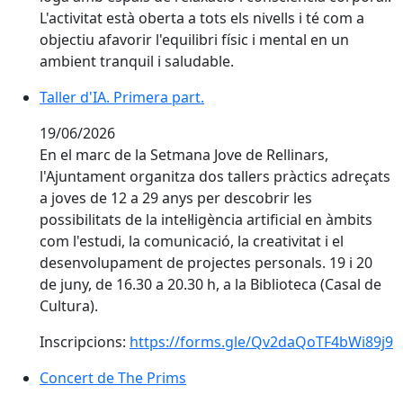
L'activitat està oberta a tots els nivells i té com a
objectiu afavorir l'equilibri físic i mental en un
ambient tranquil i saludable.
Taller d'IA. Primera part.
Taller d'IA. Primera part.
19/06/2026
En el marc de la Setmana Jove de Rellinars,
l'Ajuntament organitza dos tallers pràctics adreçats
a joves de 12 a 29 anys per descobrir les
possibilitats de la intel·ligència artificial en àmbits
com l'estudi, la comunicació, la creativitat i el
desenvolupament de projectes personals. 19 i 20
de juny, de 16.30 a 20.30 h, a la Biblioteca (Casal de
Cultura).
Inscripcions:
https://forms.gle/Qv2daQoTF4bWi89j9
Concert de The Prims
Concert de The Prims