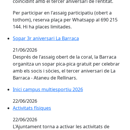
coincidint amb el tercer aniversari de l'entitat.
Per participar en l'assaig participatiu (obert a
tothom), reserva plaça per Whatsapp al 690 215
144. Hi ha places limitades.
Sopar 3r aniversari La Barraca
Sopar 3r aniversari La Barraca
21/06/2026
Després de l'assaig obert de la coral, la Barraca
organitza un sopar pica-pica gratuït per celebrar
amb els socis i sòcies, el tercer aniversari de La
Barraca - Ataneu de Rellinars.
Inici campus multiesportiu 2026
Inici campus multiesportiu 2026
22/06/2026
Activitats físiques
Activitats físiques
22/06/2026
L'Ajuntament torna a activar les activitats de