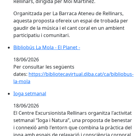
Rellinars, dirigida per Moi Martínez.
Organitzada per La Barraca Ateneu de Rellinars,
aquesta proposta ofereix un espai de trobada per
gaudir de la música i el cant coral en un ambient
participatiu i comunitari.
Bibliobús La Mola - El Planet -
Bibliobús La Mola - El Planet -
18/06/2026
Per consultar les següents
dates:
https://bibliotecavirtual.diba.cat/ca/bibliobus-
la-mola
Ioga setmanal
Ioga setmanal
18/06/2026
El Centre Excursionista Rellinars organitza l'activitat
setmanal “Ioga i Natura”, una proposta de benestar
i connexió amb l'entorn que combina la pràctica del
ioga amb espais de relaxació i consciència corporal.