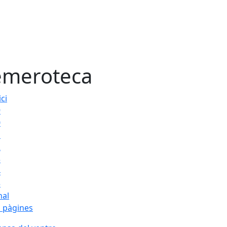
meroteca
ici
9
0
1
2
3
4
5
nal
 pàgines