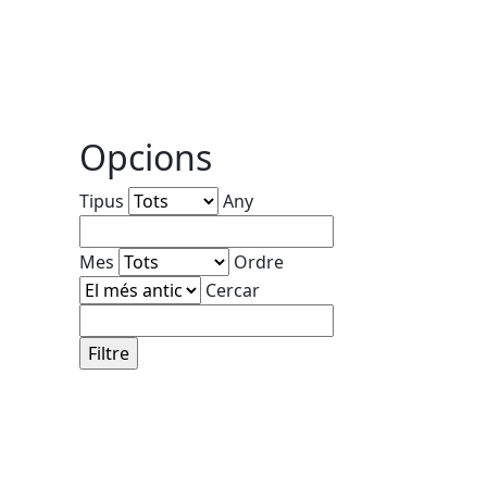
Opcions
Tipus
Any
Mes
Ordre
Cercar