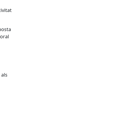
ivitat
posta
coral
 als