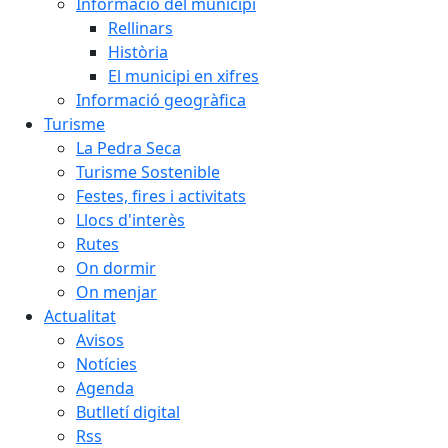
Informació del municipi
Rellinars
Història
El municipi en xifres
Informació geogràfica
Turisme
La Pedra Seca
Turisme Sostenible
Festes, fires i activitats
Llocs d'interès
Rutes
On dormir
On menjar
Actualitat
Avisos
Notícies
Agenda
Butlletí digital
Rss