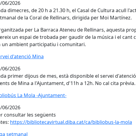
/06/2026
da dimecres, de 20 h a 21.30 h, el Casal de Cultura acull l'act
tmanal de la Coral de Rellinars, dirigida per Moi Martínez.
ganitzada per La Barraca Ateneu de Rellinars, aquesta pro
ereix un espai de trobada per gaudir de la música i el cant 
 un ambient participatiu i comunitari.
rvei d'atenció Mina
rvei d'atenció Mina
/06/2026
da primer dijous de mes, està disponible el servei d'atenció
ients de Mina a l'Ajuntament, d'11h a 12h. No cal cita prèvia.
bliobús La Mola -Ajuntament-
bliobús La Mola -Ajuntament-
/06/2026
r consultar les següents
tes:
https://bibliotecavirtual.diba.cat/ca/bibliobus-la-mola
ga setmanal
ga setmanal