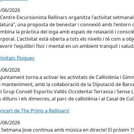
/06/2026
 Centre Excursionista Rellinars organitza l'activitat setmanal
Natura”, una proposta de benestar i connexió amb l'entorn 
mbina la pràctica del ioga amb espais de relaxació i consci
rporal. L'activitat està oberta a tots els nivells i té com a obj
avorir l'equilibri físic i mental en un ambient tranquil i salu
tivitats físiques
tivitats físiques
/06/2026
Ajuntament torna a activar les activitats de Cal·listènia i Gim
 manteniment, amb la col·laboració de la Diputació de Barc
l Grup Consell Esportiu Vallès Occidental Terrassa i Sense L
s dilluns i els dimecres, al parc de cal·listènia i al Casal de Cu
ncert de The Prims a Rellinars!
ncert de The Prims a Rellinars!
/06/2026
 Setmana Jove continua amb música en directe! El pròxim 1