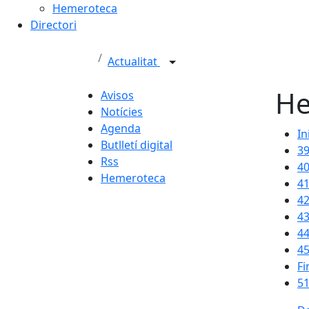
Hemeroteca
Directori
Actualitat
He
Avisos
Notícies
Agenda
In
Butlletí digital
3
Rss
4
Hemeroteca
4
4
4
4
4
Fi
51