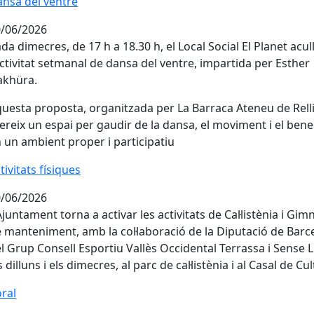
nsa del ventre
nsa del ventre
/06/2026
da dimecres, de 17 h a 18.30 h, el Local Social El Planet acul
activitat setmanal de dansa del ventre, impartida per Esther
akhüra.
uesta proposta, organitzada per La Barraca Ateneu de Rell
ereix un espai per gaudir de la dansa, el moviment i el bene
 un ambient proper i participatiu
tivitats físiques
tivitats físiques
/06/2026
Ajuntament torna a activar les activitats de Cal·listènia i Gim
 manteniment, amb la col·laboració de la Diputació de Barc
l Grup Consell Esportiu Vallès Occidental Terrassa i Sense L
s dilluns i els dimecres, al parc de cal·listènia i al Casal de Cu
ral
ral