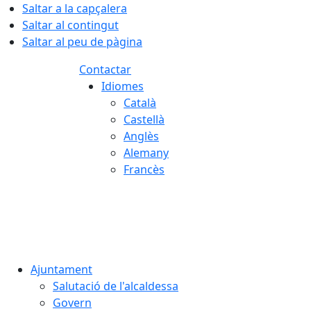
Saltar a la capçalera
Saltar al contingut
Saltar al peu de pàgina
Contactar
Idiomes
Català
Castellà
Anglès
Alemany
Francès
08.08.2026 | 05:04
Ajuntament
Salutació de l'alcaldessa
Govern