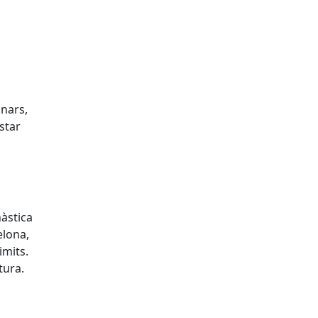
l
inars,
star
nàstica
elona,
imits.
ltura.