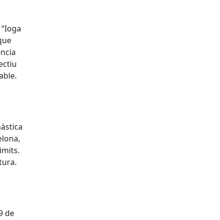
 “Ioga
que
ència
ectiu
dable.
nàstica
elona,
imits.
ltura.
9 de