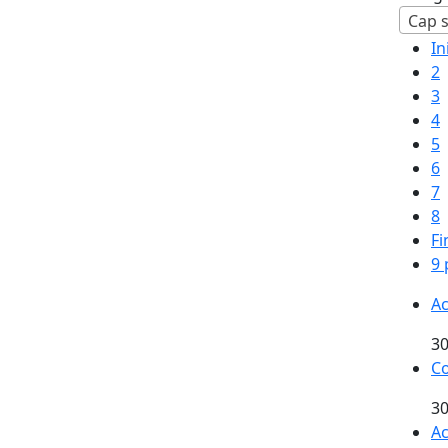
Cap s
In
2
3
4
5
6
7
8
Fi
9 
Ac
30
Co
30
Ac