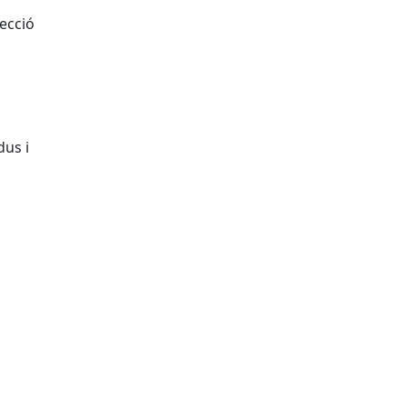
ecció
dus i