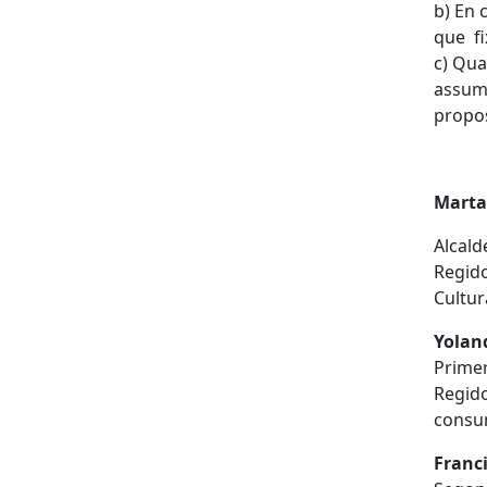
b) En 
que fi
c) Qua
assump
proposi
Marta
Alcald
Regido
Cultur
Yolan
Primer
Regido
consum
Franci