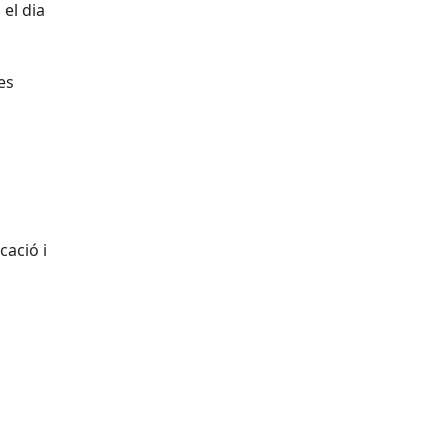
 el dia
es
cació i