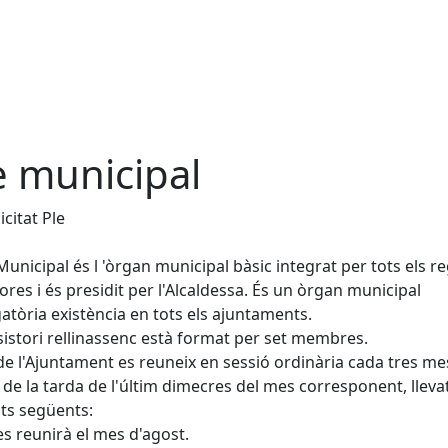
e municipal
icitat Ple
 Municipal és l 'òrgan municipal bàsic integrat per tots els r
dores i és presidit per l'Alcaldessa. És un òrgan municipal
gatòria existència en tots els ajuntaments.
sistori rellinassenc està format per set membres.
 de l'Ajuntament es reuneix en sessió ordinària cada tres me
t de la tarda de l'últim dimecres del mes corresponent, lleva
ts següents:
es reunirà el mes d'agost.