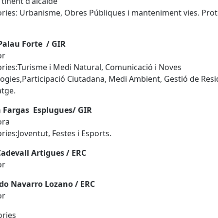
tinent d'alcalde
ries: Urbanisme, Obres Públiques i manteniment vies. Prot
 Palau Forte / GIR
or
ries:Turisme i Medi Natural, Comunicació i Noves
ogies,Participació Ciutadana, Medi Ambient, Gestió de Resi
atge.
Fargas Esplugues/ GIR
ora
ries:Joventut, Festes i Esports.
 Cadevall Artigues / ERC
or
do Navarro Lozano / ERC
idor
ories