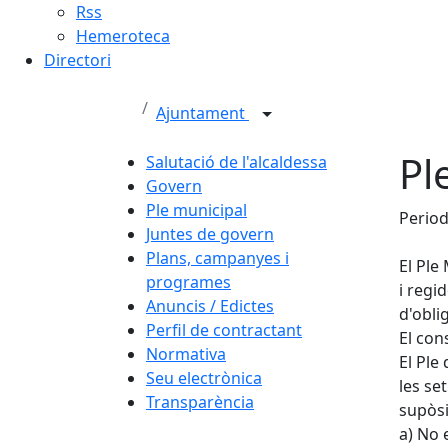
Rss
Hemeroteca
Directori
Ajuntament
Pl
Salutació de l'alcaldessa
Govern
Ple municipal
Period
Juntes de govern
Plans, campanyes i
El Ple
programes
i regi
Anuncis / Edictes
d'obli
Perfil de contractant
El con
Normativa
El Ple
Seu electrònica
les se
Transparència
supòsi
a) No 