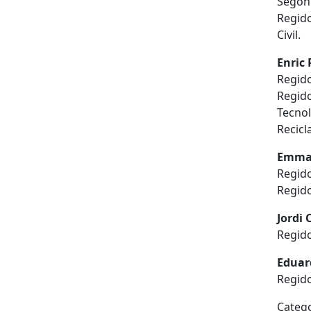
Segon 
Regido
Civil.
Enric
Regid
Regido
Tecnol
Recicl
Emma 
Regid
Regido
Jordi
Regid
Eduar
Reg
Categ