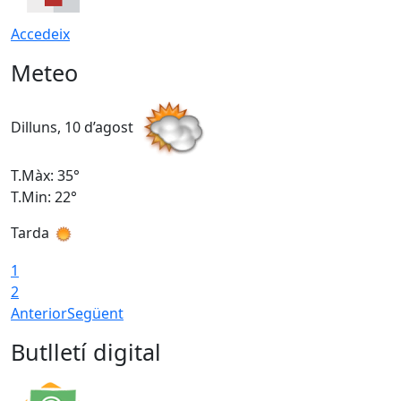
Accedeix
Meteo
Dilluns, 10 d’agost
D
T.Màx: 35°
T
T.Min: 22°
T
Tarda
T
1
2
Anterior
Següent
Butlletí digital