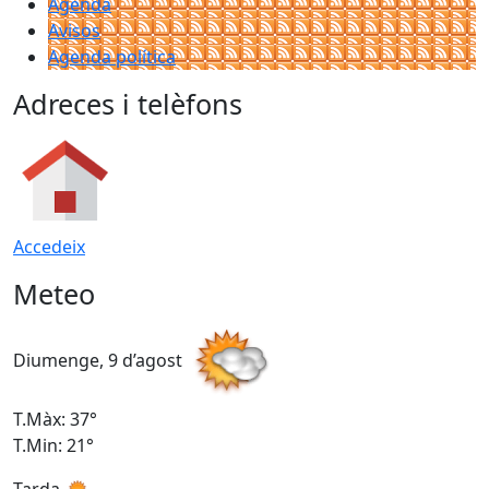
Agenda
Avisos
Agenda política
Adreces i telèfons
Accedeix
Meteo
Diumenge, 9 d’agost
D
T.Màx: 37°
T
T.Min: 21°
T
Tarda
T