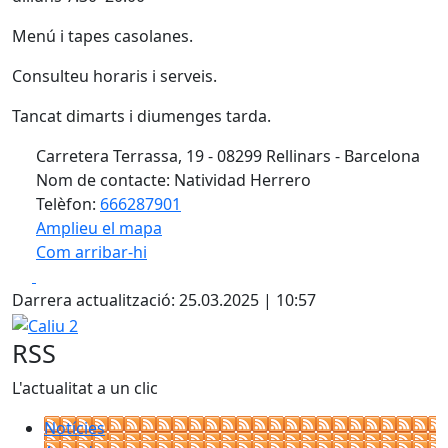
Menú i tapes casolanes.
Consulteu horaris i serveis.
Tancat dimarts i diumenges tarda.
Carretera Terrassa, 19 - 08299 Rellinars - Barcelona
Nom de contacte: Natividad Herrero
Telèfon:
666287901
Amplieu el mapa
Com arribar-hi
Leaflet
| ©
OpenStreetMap
contributors
Facebook
X
+
Darrera actualització: 25.03.2025 | 10:57
−
Caliu 2
RSS
L'actualitat a un clic
Notícies