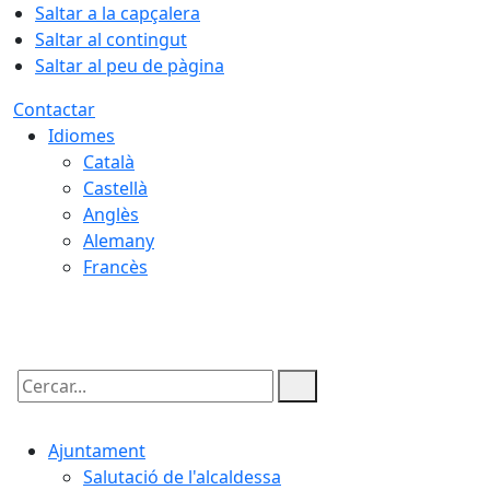
Saltar a la capçalera
Saltar al contingut
Saltar al peu de pàgina
Contactar
Idiomes
Català
Castellà
Anglès
Alemany
Francès
08.08.2026 | 21:21
Cercar:
Ajuntament
Salutació de l'alcaldessa