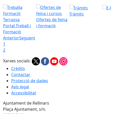
Tràmits
Ofertes de feina
Portal Treball i
i formació
Formació
Anterior
Següent
1
2
Xarxes socials:
Crèdits
Contactar
Protecció de dades
Avís legal
Accessibilitat
Ajuntament de Rellinars
Plaça Ajuntament, s/n.