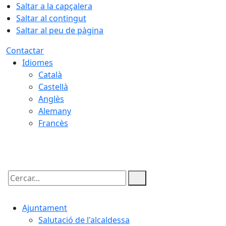
Saltar a la capçalera
Saltar al contingut
Saltar al peu de pàgina
Contactar
Idiomes
Català
Castellà
Anglès
Alemany
Francès
08.08.2026 | 16:53
Cercar:
Ajuntament
Salutació de l'alcaldessa