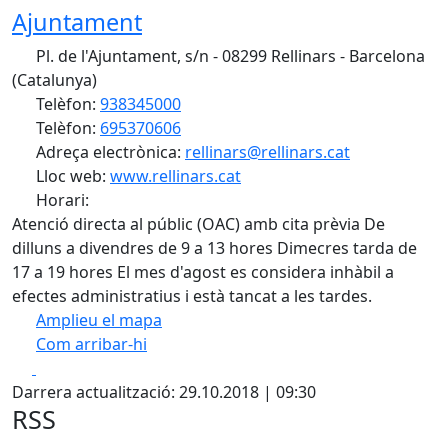
Ajuntament
Pl. de l'Ajuntament, s/n - 08299 Rellinars - Barcelona
(Catalunya)
Telèfon:
938345000
Telèfon:
695370606
Adreça electrònica:
rellinars@rellinars.cat
Lloc web:
www.rellinars.cat
Horari:
Atenció directa al públic (OAC) amb cita prèvia De
dilluns a divendres de 9 a 13 hores Dimecres tarda de
17 a 19 hores El mes d'agost es considera inhàbil a
efectes administratius i està tancat a les tardes.
Amplieu el mapa
Com arribar-hi
Leaflet
| ©
OpenStreetMap
contributors
Facebook
X
+
Darrera actualització: 29.10.2018 | 09:30
−
RSS