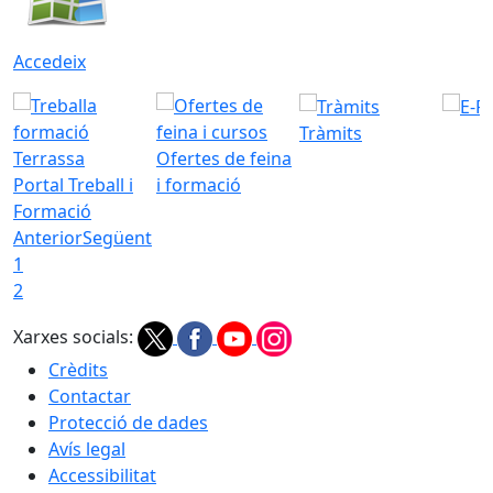
Accedeix
Tràmits
Ofertes de feina
Portal Treball i
i formació
Formació
Anterior
Següent
1
2
Xarxes socials:
Crèdits
Contactar
Protecció de dades
Avís legal
Accessibilitat