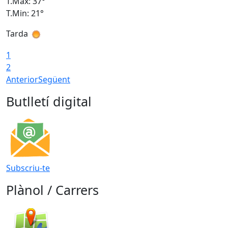
T.Màx: 37°
T
T.Min: 21°
T
Tarda
T
1
2
Anterior
Següent
Butlletí digital
Subscriu-te
Plànol / Carrers