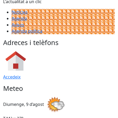
L'actualitat a un clic
Notícies
Agenda
Avisos
Agenda política
Adreces i telèfons
Accedeix
Meteo
Diumenge, 9 d’agost
D