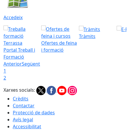
Accedeix
Tràmits
Ofertes de feina
Portal Treball i
i formació
Formació
Anterior
Següent
1
2
Xarxes socials:
Crèdits
Contactar
Protecció de dades
Avís legal
Accessibilitat