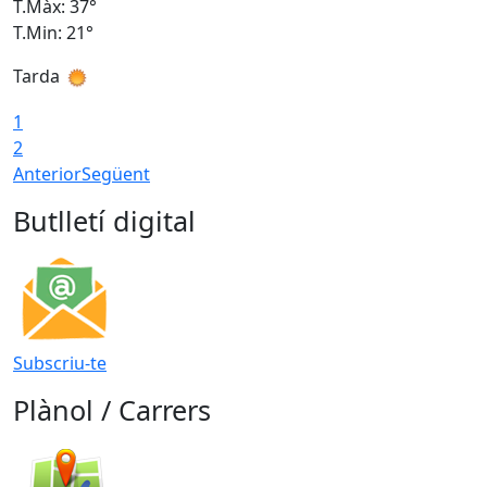
T.Màx: 37°
T
T.Min: 21°
T
Tarda
T
1
2
Anterior
Següent
Butlletí digital
Subscriu-te
Plànol / Carrers