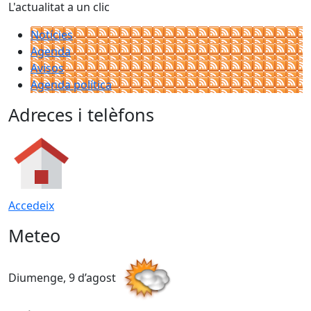
L'actualitat a un clic
Notícies
Agenda
Avisos
Agenda política
Adreces i telèfons
Accedeix
Meteo
Diumenge, 9 d’agost
D