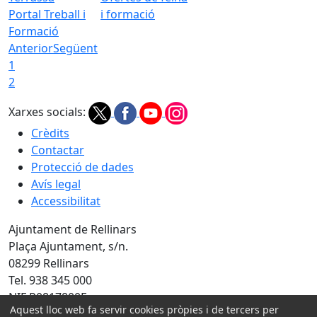
Portal Treball i
i formació
Formació
Anterior
Següent
1
2
Xarxes socials:
Crèdits
Contactar
Protecció de dades
Avís legal
Accessibilitat
Ajuntament de Rellinars
Plaça Ajuntament, s/n.
08299 Rellinars
Tel. 938 345 000
NIF P0817800F
Aquest lloc web fa servir cookies pròpies i de tercers per