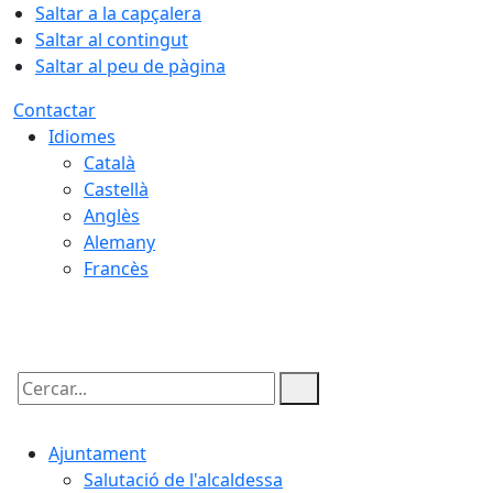
Saltar a la capçalera
Saltar al contingut
Saltar al peu de pàgina
Contactar
Idiomes
Català
Castellà
Anglès
Alemany
Francès
06.08.2026 | 19:25
Cercar:
Ajuntament
Salutació de l'alcaldessa