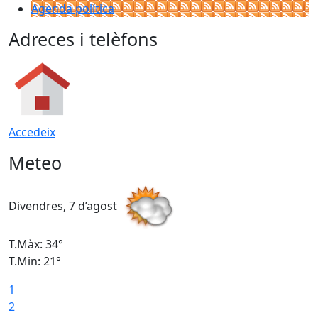
Agenda política
Adreces i telèfons
Accedeix
Meteo
Divendres, 7 d’agost
D
T.Màx: 34°
T
T.Min: 21°
T
1
T
2