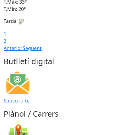
T.Màx: 33°
T
T.Min: 20°
T
Tarda
1
2
Anterior
Següent
Butlletí digital
Subscriu-te
Plànol / Carrers