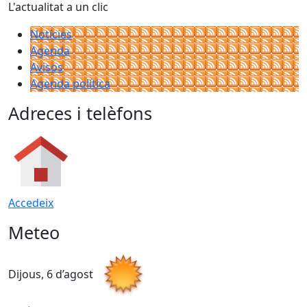
L'actualitat a un clic
Notícies
Agenda
Avisos
Agenda política
Adreces i telèfons
Accedeix
Meteo
Dijous, 6 d’agost
D