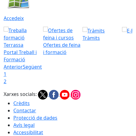
Accedeix
Tràmits
Ofertes de feina
Portal Treball i
i formació
Formació
Anterior
Següent
1
2
Xarxes socials:
Crèdits
Contactar
Protecció de dades
Avís legal
Accessibilitat