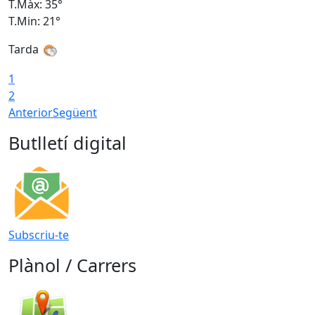
T.Màx: 35°
T
T.Min: 21°
T
Tarda
1
2
Anterior
Següent
Butlletí digital
Subscriu-te
Plànol / Carrers