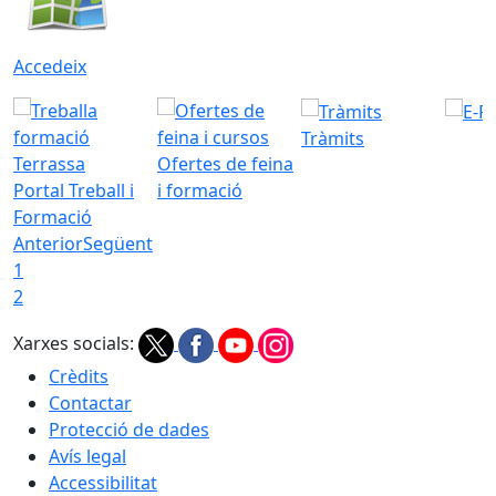
Accedeix
Tràmits
Ofertes de feina
Portal Treball i
i formació
Formació
Anterior
Següent
1
2
Xarxes socials:
Crèdits
Contactar
Protecció de dades
Avís legal
Accessibilitat