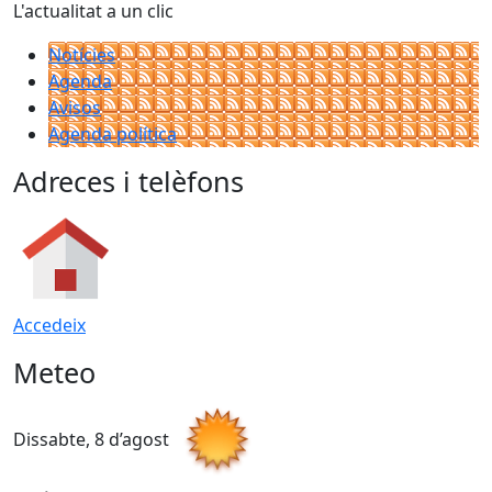
L'actualitat a un clic
Notícies
Agenda
Avisos
Agenda política
Adreces i telèfons
Accedeix
Meteo
Dissabte, 8 d’agost
D