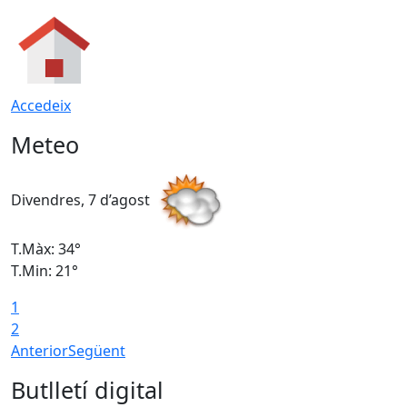
Accedeix
Meteo
Divendres, 7 d’agost
D
T.Màx: 34°
T
T.Min: 21°
T
1
T
2
Anterior
Següent
Butlletí digital