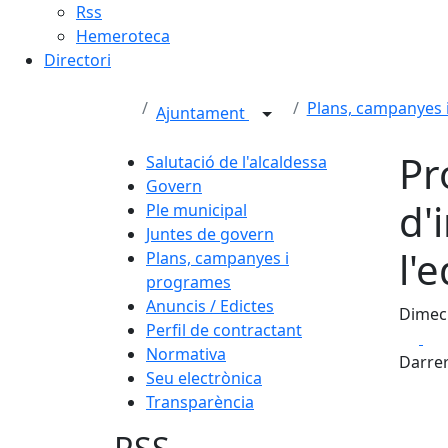
Rss
Hemeroteca
Directori
Plans, campanyes 
Ajuntament
Pr
Salutació de l'alcaldessa
Govern
d'
Ple municipal
Juntes de govern
l'
Plans, campanyes i
programes
Anuncis / Edictes
Dimecr
Perfil de contractant
Fa
Normativa
Darrer
Seu electrònica
Transparència