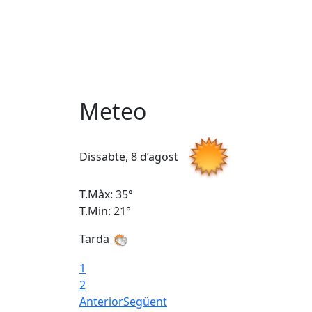
Meteo
Dissabte, 8 d’agost
T.Màx: 35°
T.Min: 21°
Tarda
1
2
Anterior
Següent