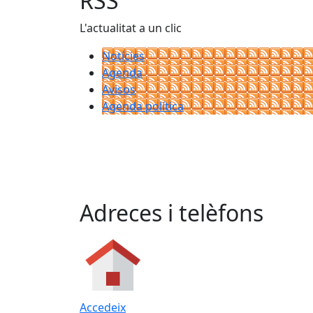
RSS
L'actualitat a un clic
Notícies
Agenda
Avisos
Agenda política
Adreces i telèfons
Accedeix