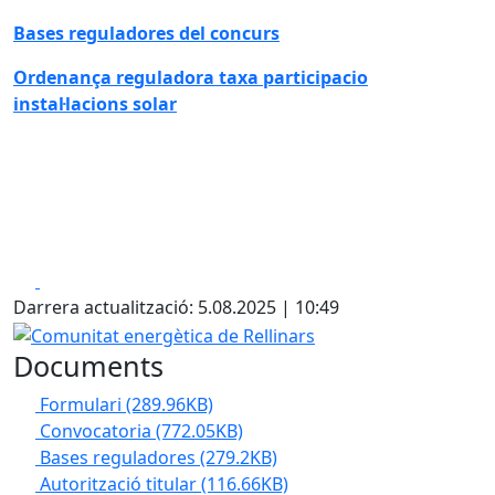
Bases reguladores del concurs
Ordenança reguladora taxa participacio
instal·lacions solar
Facebook
X
Darrera actualització: 5.08.2025 | 10:49
Comunitat energètica de Rellinars
Documents
Formulari
(289.96KB)
Convocatoria
(772.05KB)
Bases reguladores
(279.2KB)
Autorització titular
(116.66KB)