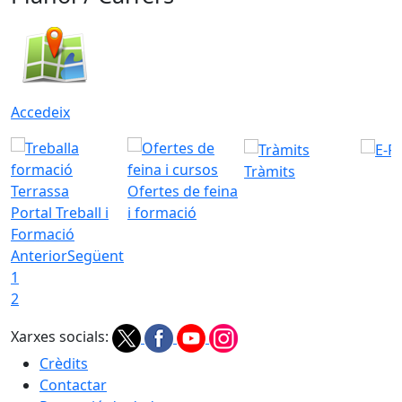
Accedeix
Tràmits
Ofertes de feina
Portal Treball i
i formació
Formació
Anterior
Següent
1
2
Xarxes socials:
Crèdits
Contactar