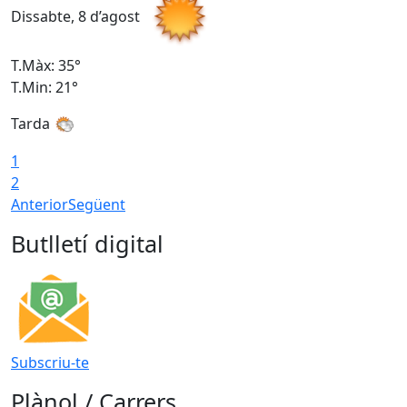
Dissabte, 8 d’agost
D
T.Màx: 35°
T
T.Min: 21°
T
Tarda
1
2
Anterior
Següent
Butlletí digital
Subscriu-te
Plànol / Carrers