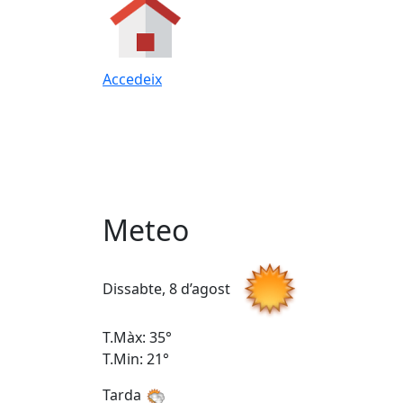
Accedeix
Meteo
Dissabte, 8 d’agost
T.Màx: 35°
T.Min: 21°
Tarda