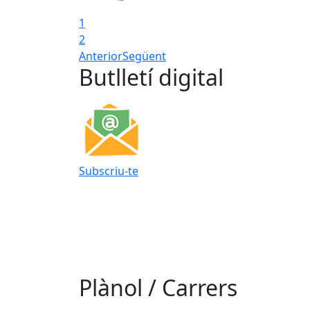
1
2
Anterior
Següent
Butlletí digital
Subscriu-te
Plànol / Carrers