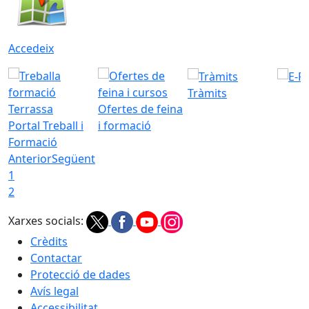
Accedeix
Tràmits
Ofertes de feina
Portal Treball i
i formació
Formació
Anterior
Següent
1
2
Xarxes socials:
Crèdits
Contactar
Protecció de dades
Avís legal
Accessibilitat