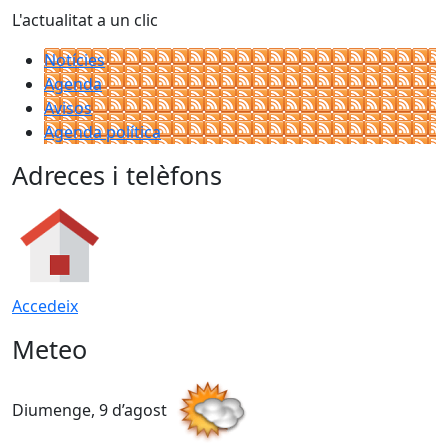
L'actualitat a un clic
Notícies
Agenda
Avisos
Agenda política
Adreces i telèfons
Accedeix
Meteo
Diumenge, 9 d’agost
D