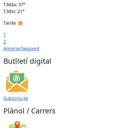
T.Màx: 37°
T
T.Min: 21°
T
Tarda
T
1
2
Anterior
Següent
Butlletí digital
Subscriu-te
Plànol / Carrers