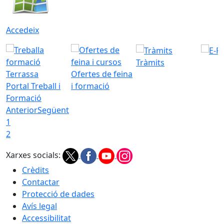
Accedeix
Tràmits
Ofertes de feina
Portal Treball i
i formació
Formació
Anterior
Següent
1
2
Xarxes socials:
Crèdits
Contactar
Protecció de dades
Avís legal
Accessibilitat