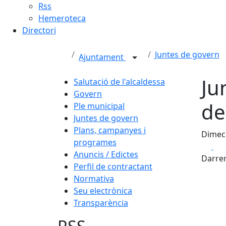
Rss
Hemeroteca
Directori
Juntes de govern
Ajuntament
Ju
Salutació de l'alcaldessa
Govern
de
Ple municipal
Juntes de govern
Plans, campanyes i
Dimecr
programes
Fa
Anuncis / Edictes
Darrer
Perfil de contractant
Normativa
Seu electrònica
Transparència