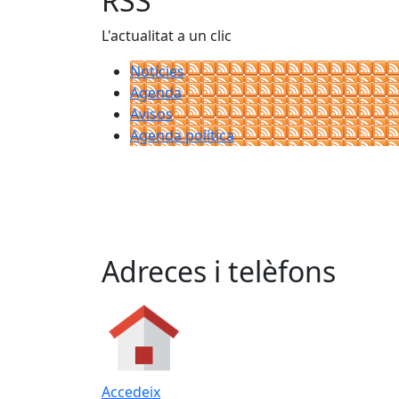
RSS
L'actualitat a un clic
Notícies
Agenda
Avisos
Agenda política
Adreces i telèfons
Accedeix