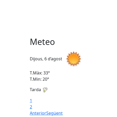
Meteo
Dijous, 6 d’agost
T.Màx: 33°
T.Min: 20°
Tarda
1
2
Anterior
Següent