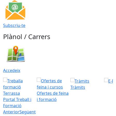
Subscriu-te
Plànol / Carrers
Accedeix
Tràmits
Ofertes de feina
Portal Treball i
i formació
Formació
Anterior
Següent