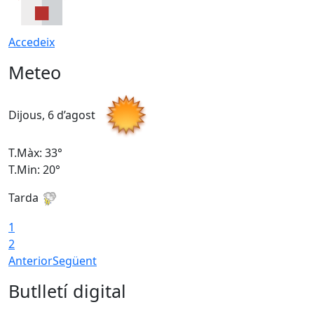
Accedeix
Meteo
Dijous, 6 d’agost
D
T.Màx: 33°
T
T.Min: 20°
T
Tarda
1
2
Anterior
Següent
Butlletí digital