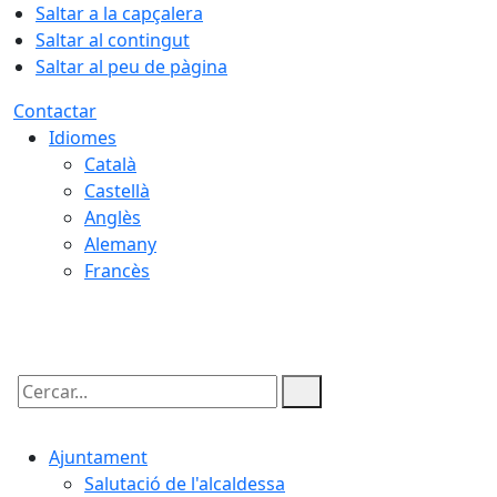
Saltar a la capçalera
Saltar al contingut
Saltar al peu de pàgina
Contactar
Idiomes
Català
Castellà
Anglès
Alemany
Francès
06.08.2026 | 01:33
Cercar:
Ajuntament
Salutació de l'alcaldessa