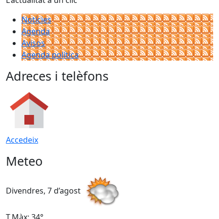
Notícies
Agenda
Avisos
Agenda política
Adreces i telèfons
Accedeix
Meteo
Divendres, 7 d’agost
D
T.Màx: 34°
T