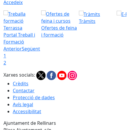
Accedeix
Tràmits
Ofertes de feina
Portal Treball i
i formació
Formació
Anterior
Següent
1
2
Xarxes socials:
Crèdits
Contactar
Protecció de dades
Avís legal
Accessibilitat
Ajuntament de Rellinars
Plaça Ajuntament, s/n.