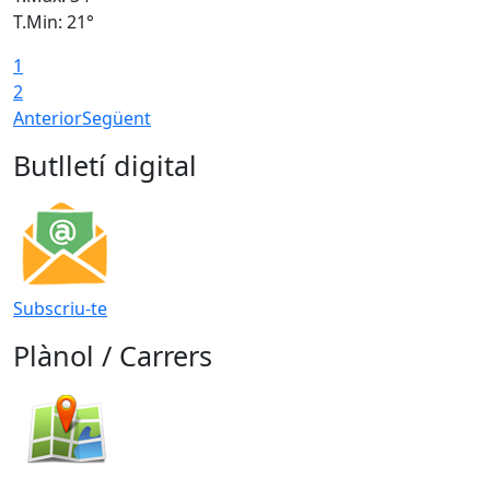
T.Min: 21°
T
1
T
2
Anterior
Següent
Butlletí digital
Subscriu-te
Plànol / Carrers