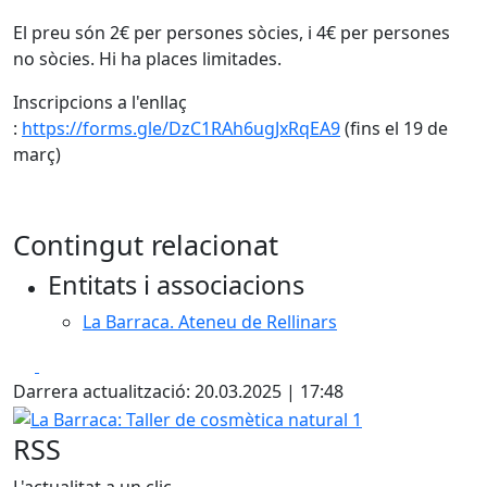
El preu són 2€ per persones sòcies, i 4€ per persones
no sòcies. Hi ha places limitades.
Inscripcions a l'enllaç
:
https://forms.gle/DzC1RAh6ugJxRqEA9
(fins el 19 de
març)
Contingut relacionat
Entitats i associacions
La Barraca. Ateneu de Rellinars
Facebook
X
Darrera actualització: 20.03.2025 | 17:48
La Barraca: Taller de cosmètica natural 1
RSS
L'actualitat a un clic