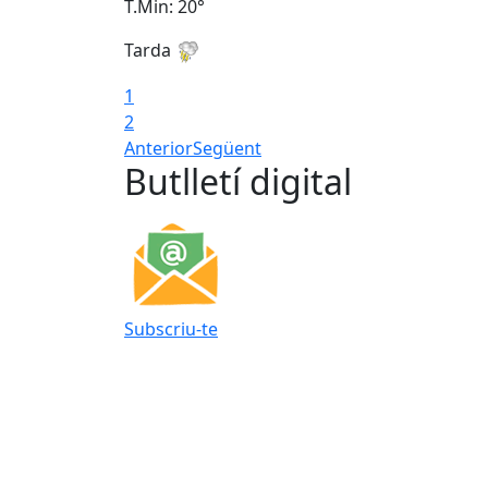
T.Min: 20°
Tarda
1
2
Anterior
Següent
Butlletí digital
Subscriu-te