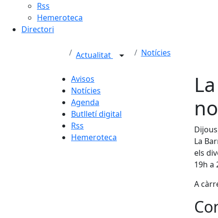
Rss
Hemeroteca
Directori
Notícies
Actualitat
La
Avisos
Notícies
no
Agenda
Butlletí digital
Rss
Dijous
Hemeroteca
La Bar
els di
19h a 
A càrr
Con