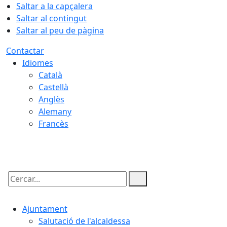
Saltar a la capçalera
Saltar al contingut
Saltar al peu de pàgina
Contactar
Idiomes
Català
Castellà
Anglès
Alemany
Francès
08.08.2026 | 06:01
Cercar:
Ajuntament
Salutació de l'alcaldessa