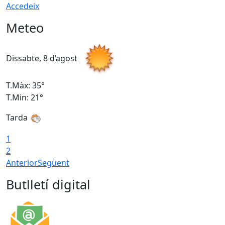
Accedeix
Meteo
Dissabte, 8 d’agost
D
T.Màx: 35°
T
T.Min: 21°
T
Tarda
1
2
Anterior
Següent
Butlletí digital