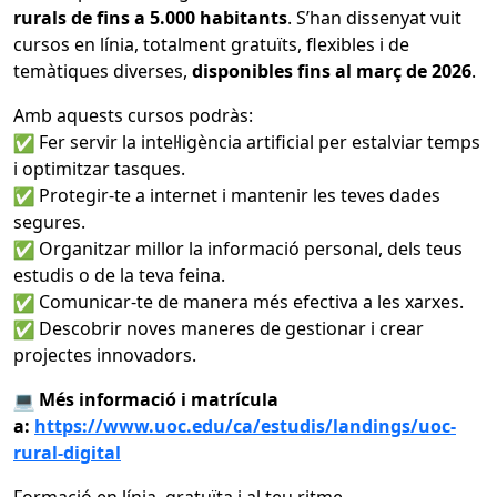
rurals de fins a 5.000 habitants
. S’han dissenyat vuit
cursos en línia, totalment gratuïts, flexibles i de
temàtiques diverses,
disponibles fins al març de 2026
.
Amb aquests cursos podràs:
Fer servir la intel·ligència artificial per estalviar temps
i optimitzar tasques.
Protegir-te a internet i mantenir les teves dades
segures.
Organitzar millor la informació personal, dels teus
estudis o de la teva feina.
Comunicar-te de manera més efectiva a les xarxes.
Descobrir noves maneres de gestionar i crear
projectes innovadors.
Més informació i matrícula
a:
https://www.uoc.edu/ca/estudis/landings/uoc-
rural-digital