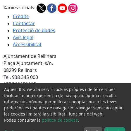
Xarxes socials:
Crèdits
Contactar
Protecció de dades
Avís legal
Accessibilitat
Ajuntament de Rellinars
Plaça Ajuntament, s/n.
08299 Rellinars
Tel. 938 345 000
NIF P0817800F
Aquest lloc web fa servir cookies pròpies i de tercers per
Amb la col·laboració de:
facilitar-te una experiència de navegació òptima i recollir
informació anònima per millorar i adaptar-nos a les teves
preferències i pautes de navegació. Navegar sense acceptar
les cookies limitarà la visibilitat i funcions del web.
Podeu consultar la
política de cookies
.