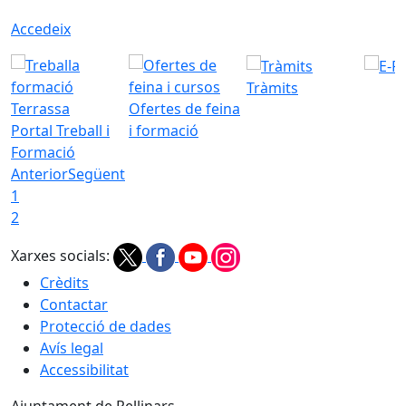
Accedeix
Tràmits
Ofertes de feina
Portal Treball i
i formació
Formació
Anterior
Següent
1
2
Xarxes socials:
Crèdits
Contactar
Protecció de dades
Avís legal
Accessibilitat
Ajuntament de Rellinars