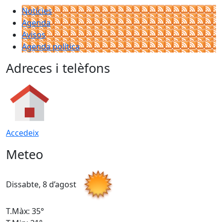
Notícies
Agenda
Avisos
Agenda política
Adreces i telèfons
Accedeix
Meteo
Dissabte, 8 d’agost
D
T.Màx: 35°
T