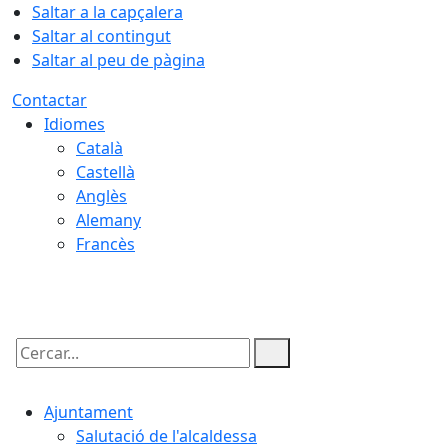
Saltar a la capçalera
Saltar al contingut
Saltar al peu de pàgina
Contactar
Idiomes
Català
Castellà
Anglès
Alemany
Francès
08.08.2026 | 03:08
Cercar:
Ajuntament
Salutació de l'alcaldessa