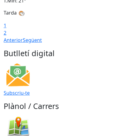
T.Min: 21°
T
Tarda
1
2
Anterior
Següent
Butlletí digital
Subscriu-te
Plànol / Carrers