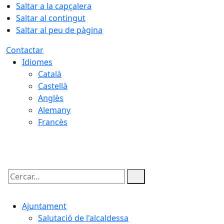
Saltar a la capçalera
Saltar al contingut
Saltar al peu de pàgina
Contactar
Idiomes
Català
Castellà
Anglès
Alemany
Francès
09.08.2026 | 08:15
Cercar:
Ajuntament
Salutació de l'alcaldessa