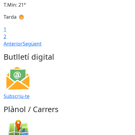
T.Min: 21°
T
Tarda
T
1
2
Anterior
Següent
Butlletí digital
Subscriu-te
Plànol / Carrers