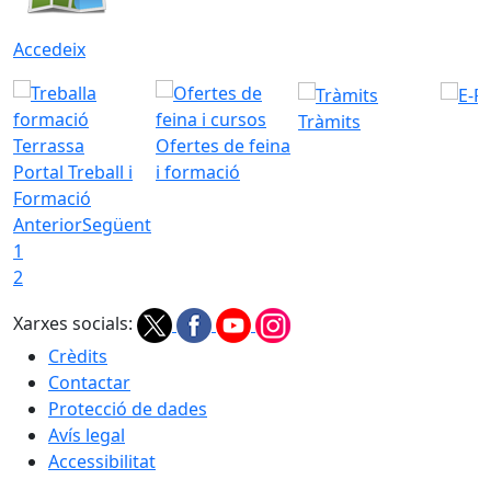
Accedeix
Tràmits
Ofertes de feina
Portal Treball i
i formació
Formació
Anterior
Següent
1
2
Xarxes socials:
Crèdits
Contactar
Protecció de dades
Avís legal
Accessibilitat