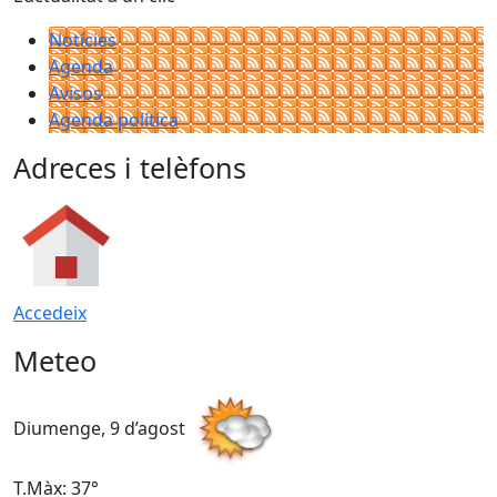
Notícies
Agenda
Avisos
Agenda política
Adreces i telèfons
Accedeix
Meteo
Diumenge, 9 d’agost
D
T.Màx: 37°
T