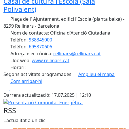
Casal de cultura l'Escola (Sala
Polivalent)
Plaça de l' Ajuntament, edifici l'Escola (planta baixa) -
8299 Rellinars - Barcelona
Nom de contacte: Oficina d'Atenció Ciutadana
Telèfon:
938345000
Telèfon:
695370606
Adreça electrònica:
rellinars@rellinars.cat
Lloc web:
www.rellinars.cat
Horari:
Segons activitats programades
Amplieu el mapa
Com arribar-hi
Leaflet
| ©
OpenStreetMap
contributors
Facebook
X
+
Darrera actualització: 17.07.2025 | 12:10
−
Presentació Comunitat Energètica
RSS
L'actualitat a un clic