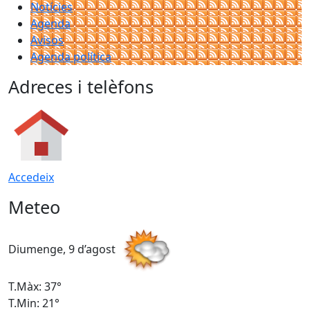
Notícies
Agenda
Avisos
Agenda política
Adreces i telèfons
Accedeix
Meteo
Diumenge, 9 d’agost
D
T.Màx: 37°
T
T.Min: 21°
T