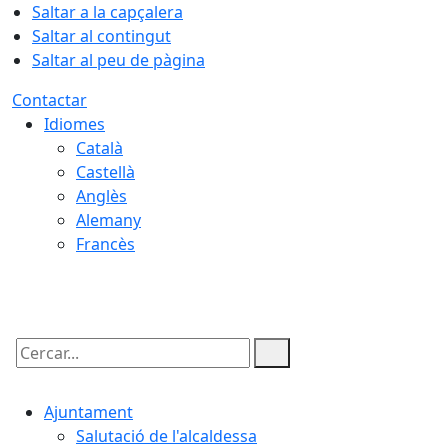
Saltar a la capçalera
Saltar al contingut
Saltar al peu de pàgina
Contactar
Idiomes
Català
Castellà
Anglès
Alemany
Francès
09.08.2026 | 09:17
Cercar:
Ajuntament
Salutació de l'alcaldessa