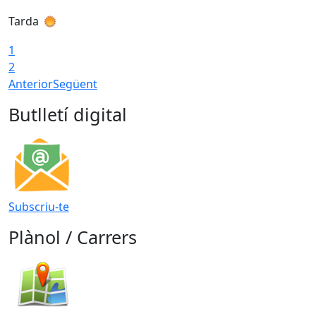
Tarda
T
1
2
Anterior
Següent
Butlletí digital
Subscriu-te
Plànol / Carrers