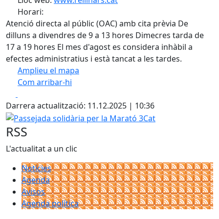
Lloc web:
www.rellinars.cat
Horari:
Atenció directa al públic (OAC) amb cita prèvia De
dilluns a divendres de 9 a 13 hores Dimecres tarda de
17 a 19 hores El mes d'agost es considera inhàbil a
efectes administratius i està tancat a les tardes.
Amplieu el mapa
Com arribar-hi
Leaflet
| ©
OpenStreetMap
contributors
Facebook
X
+
Darrera actualització: 11.12.2025 | 10:36
−
Passejada solidària per la Marató 3Cat
RSS
L'actualitat a un clic
Notícies
Agenda
Avisos
Agenda política