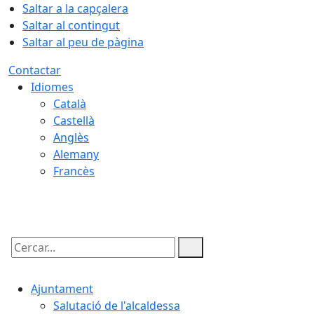
Saltar a la capçalera
Saltar al contingut
Saltar al peu de pàgina
Contactar
Idiomes
Català
Castellà
Anglès
Alemany
Francès
08.08.2026 | 16:48
Cercar:
Ajuntament
Salutació de l'alcaldessa