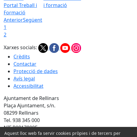
Portal Treball i
i formació
Formació
Anterior
Següent
1
2
Xarxes socials:
Crèdits
Contactar
Protecció de dades
Avís legal
Accessibilitat
Ajuntament de Rellinars
Plaça Ajuntament, s/n.
08299 Rellinars
Tel. 938 345 000
NIF P0817800F
Aquest lloc web fa servir cookies pròpies i de tercers per