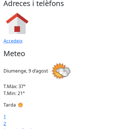
Adreces i telèfons
Accedeix
Meteo
Diumenge, 9 d’agost
D
T.Màx: 37°
T
T.Min: 21°
T
Tarda
T
1
2