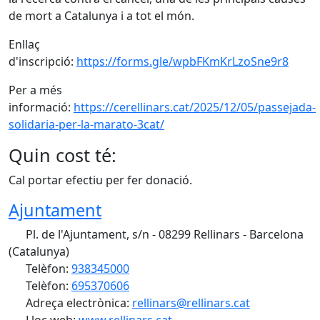
de mort a Catalunya i a tot el món.
Enllaç
d'inscripció:
https://forms.gle/wpbFKmKrLzoSne9r8
Per a més
informació:
https://cerellinars.cat/2025/12/05/passejada-
solidaria-per-la-marato-3cat/
Quin cost té:
Cal portar efectiu per fer donació.
Ajuntament
Pl. de l'Ajuntament, s/n - 08299 Rellinars - Barcelona
(Catalunya)
Telèfon:
938345000
Telèfon:
695370606
Adreça electrònica:
rellinars@rellinars.cat