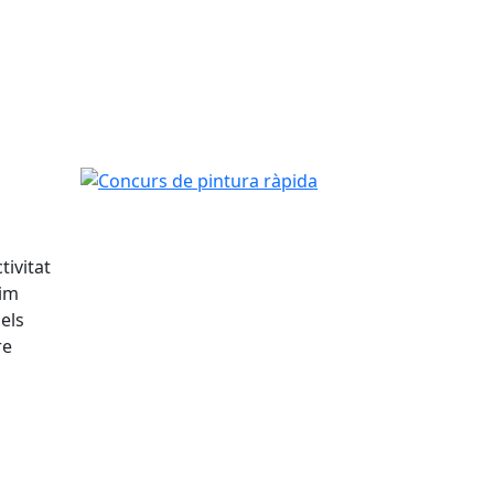
Concurs de pintura ràpida
tivitat
xim
els
re