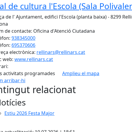
l de cultura l'Escola (Sala Polivale
a de l' Ajuntament, edifici l'Escola (planta baixa) - 8299 Relli
lona
 de contacte: Oficina d'Atenció Ciutadana
èfon:
938345000
èfon:
695370606
eça electrònica:
rellinars@rellinars.cat
c web:
www.rellinars.cat
ari:
 activitats programades
Amplieu el mapa
 arribar-hi
Leaflet
| ©
OpenStreetMap
con
tingut relacionat
otícies
Estiu 2026 Festa Major
cebook
X