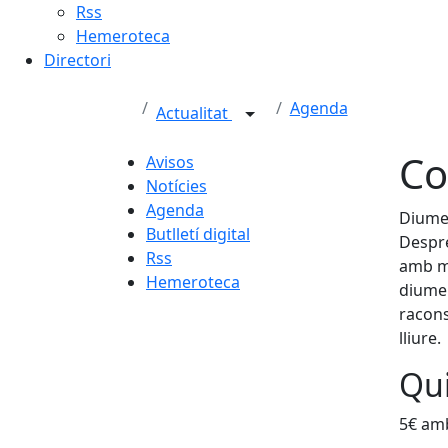
Rss
Hemeroteca
Directori
Agenda
Actualitat
Co
Avisos
Notícies
Agenda
Diumen
Butlletí digital
Despré
Rss
amb mo
Hemeroteca
diumen
racons
lliure.
Qui
5€ amb