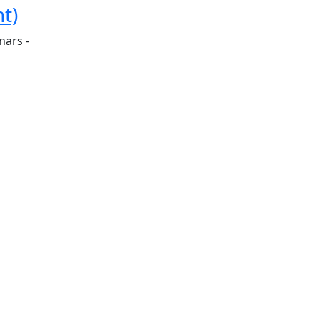
nt)
nars -
tributors