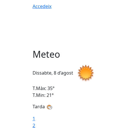
Accedeix
Meteo
Dissabte, 8 d’agost
T.Màx: 35°
T.Min: 21°
Tarda
1
2