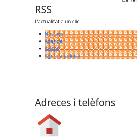
Darrer
RSS
L'actualitat a un clic
Notícies
Agenda
Avisos
Agenda política
Adreces i telèfons