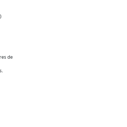
)
dres de
s.
tributors