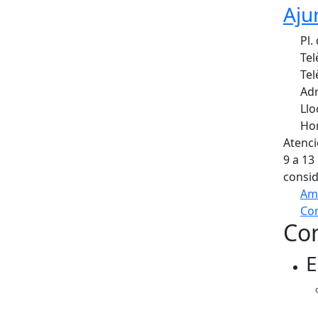
Aju
Pl.
Tel
Tel
Adr
Llo
Hor
Atenci
9 a 13
consid
Am
Com
Con
+
E
−
Fa