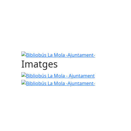
Bibliobús La Mola -Ajuntament-
Imatges
Bibliobús La Mola - Ajuntament
Bibliobús La Mo