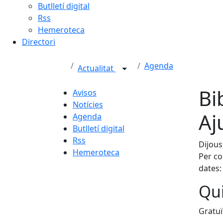
Butlletí digital
Rss
Hemeroteca
Directori
Agenda
Actualitat
Bi
Avisos
Notícies
Aj
Agenda
Butlletí digital
Rss
Dijous
Hemeroteca
Per co
dates
Qui
Gratuï