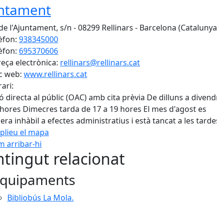
ntament
 de l'Ajuntament, s/n - 08299 Rellinars - Barcelona (Catalunya
èfon:
938345000
èfon:
695370606
eça electrònica:
rellinars@rellinars.cat
c web:
www.rellinars.cat
ari:
ó directa al públic (OAC) amb cita prèvia De dilluns a diven
 hores Dimecres tarda de 17 a 19 hores El mes d'agost es
era inhàbil a efectes administratius i està tancat a les tarde
plieu el mapa
 arribar-hi
Leaflet
| ©
OpenStreetMap
con
tingut relacionat
quipaments
Bibliobús La Mola.
cebook
X