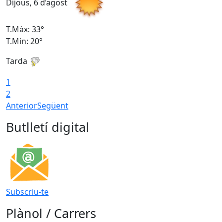
Dijous, 6 d’agost
D
T.Màx: 33°
T
T.Min: 20°
T
Tarda
1
2
Anterior
Següent
Butlletí digital
Subscriu-te
Plànol / Carrers