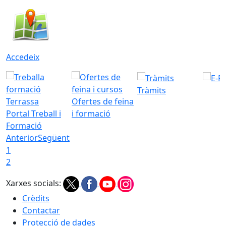
Accedeix
Tràmits
Ofertes de feina
Portal Treball i
i formació
Formació
Anterior
Següent
1
2
Xarxes socials:
Crèdits
Contactar
Protecció de dades