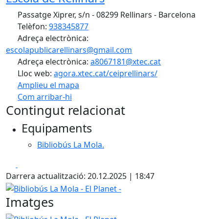
Passatge Xiprer, s/n - 08299 Rellinars - Barcelona
Telèfon:
938345877
Adreça electrònica:
escolapublicarellinars@gmail.com
Adreça electrònica:
a8067181@xtec.cat
Lloc web:
agora.xtec.cat/ceiprellinars/
Amplieu el mapa
Com arribar-hi
Leaflet
| ©
OpenStreetMap
contributors
Contingut relacionat
+
Equipaments
−
Bibliobús La Mola.
Facebook
X
Darrera actualització: 20.12.2025 | 18:47
Bibliobús La Mola - El Planet -
Imatges
Bibliobús La Mola - El Planet