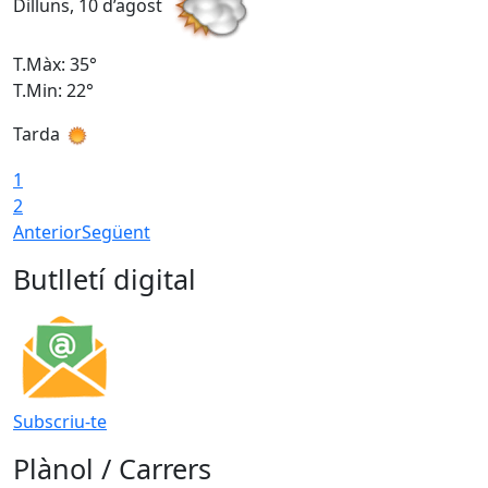
Dilluns, 10 d’agost
D
T.Màx: 35°
T
T.Min: 22°
T
Tarda
T
1
2
Anterior
Següent
Butlletí digital
Subscriu-te
Plànol / Carrers