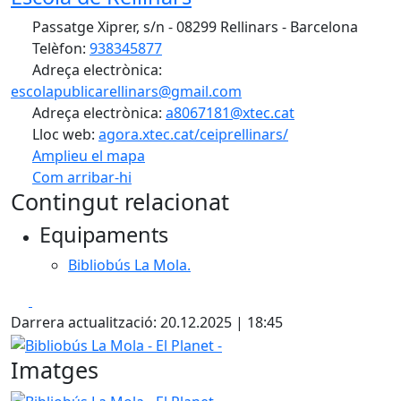
Passatge Xiprer, s/n - 08299 Rellinars - Barcelona
Telèfon:
938345877
Adreça electrònica:
escolapublicarellinars@gmail.com
Adreça electrònica:
a8067181@xtec.cat
Lloc web:
agora.xtec.cat/ceiprellinars/
Amplieu el mapa
Com arribar-hi
Leaflet
| ©
OpenStreetMap
contributors
Contingut relacionat
+
Equipaments
−
Bibliobús La Mola.
Facebook
X
Darrera actualització: 20.12.2025 | 18:45
Bibliobús La Mola - El Planet -
Imatges
Bibliobús La Mola - El Planet