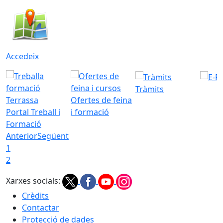
Accedeix
Tràmits
Ofertes de feina
Portal Treball i
i formació
Formació
Anterior
Següent
1
2
Xarxes socials:
Crèdits
Contactar
Protecció de dades